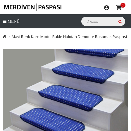
0
MENÜ
Mavi Renk Kare Model Bukle Halıdan Demonte Basamak Paspasi