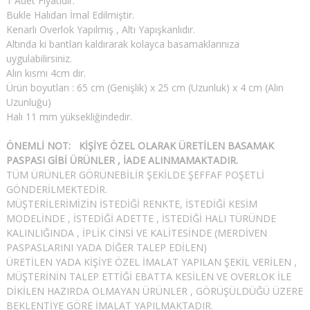
1 Adet Fiyatıdır.
Bukle Halıdan İmal Edilmiştir.
Kenarlı Overlok Yapılmış , Altı Yapışkanlıdır.
Altında ki bantları kaldırarak kolayca basamaklarınıza
uygulabilirsiniz.
Alın kısmı 4cm dir.
Ürün boyutları : 65 cm (Genişlik) x 25 cm (Uzunluk) x 4 cm (Alın
Uzunluğu)
Halı 11 mm yüksekliğindedir.
ÖNEMLİ NOT: KİŞİYE ÖZEL OLARAK ÜRETİLEN BASAMAK
PASPASI GİBİ ÜRÜNLER , İADE ALINMAMAKTADIR.
TÜM ÜRÜNLER GÖRÜNEBİLİR ŞEKİLDE ŞEFFAF POŞETLİ
GÖNDERİLMEKTEDİR.
MÜŞTERİLERİMİZİN İSTEDİĞİ RENKTE, İSTEDİĞİ KESİM
MODELİNDE , İSTEDİĞİ ADETTE , İSTEDİĞİ HALI TÜRÜNDE
KALINLIĞINDA , İPLİK CİNSİ VE KALİTESİNDE (MERDİVEN
PASPASLARINI YADA DİĞER TALEP EDİLEN)
ÜRETİLEN YADA KİŞİYE ÖZEL İMALAT YAPILAN ŞEKİL VERİLEN ,
MÜŞTERİNİN TALEP ETTİĞİ EBATTA KESİLEN VE OVERLOK İLE
DİKİLEN HAZIRDA OLMAYAN ÜRÜNLER , GÖRÜŞÜLDÜĞÜ ÜZERE
BEKLENTİYE GÖRE İMALAT YAPILMAKTADIR.