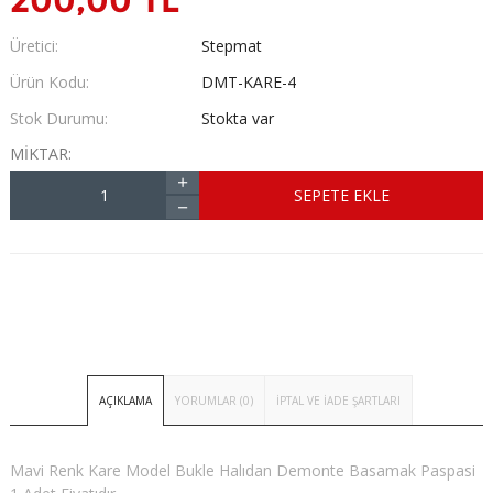
200,00 TL
Üretici:
Stepmat
Ürün Kodu:
DMT-KARE-4
Stok Durumu:
Stokta var
MIKTAR:
SEPETE EKLE
AÇIKLAMA
YORUMLAR (0)
İPTAL VE İADE ŞARTLARI
Mavi Renk Kare Model Bukle Halıdan Demonte Basamak Paspasi