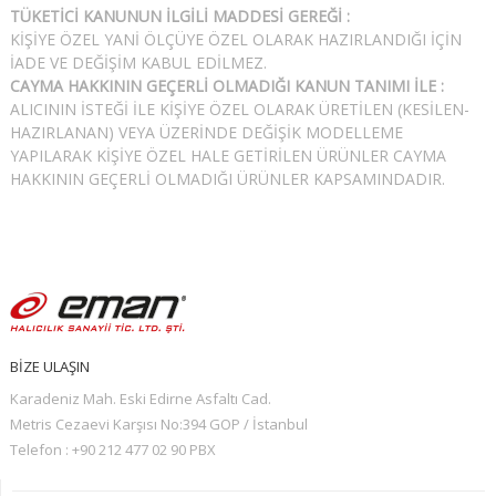
TÜKETİCİ KANUNUN İLGİLİ MADDESİ GEREĞİ :
KİŞİYE ÖZEL YANİ ÖLÇÜYE ÖZEL OLARAK HAZIRLANDIĞI İÇİN
İADE VE DEĞİŞİM KABUL EDİLMEZ.
CAYMA HAKKININ GEÇERLİ OLMADIĞI KANUN TANIMI İLE :
ALICININ İSTEĞİ İLE KİŞİYE ÖZEL OLARAK ÜRETİLEN (KESİLEN-
HAZIRLANAN) VEYA ÜZERİNDE DEĞİŞİK MODELLEME
YAPILARAK KİŞİYE ÖZEL HALE GETİRİLEN ÜRÜNLER CAYMA
HAKKININ GEÇERLİ OLMADIĞI ÜRÜNLER KAPSAMINDADIR.
BİZE ULAŞIN
Karadeniz Mah. Eski Edirne Asfaltı Cad.
Metris Cezaevi Karşısı No:394 GOP / İstanbul
Telefon :
+90 212 477 02 90
PBX