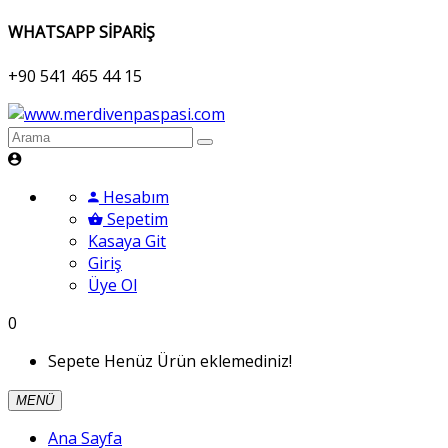
WHATSAPP SİPARİŞ
+90 541 465 44 15
Hesabım
Sepetim
Kasaya Git
Giriş
Üye Ol
0
Sepete Henüz Ürün eklemediniz!
MENÜ
Ana Sayfa