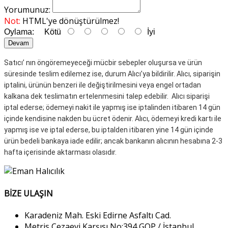
Yorumunuz:
Not:
HTML'ye dönüştürülmez!
Oylama:
Kötü
İyi
Devam
Satıcı’ nın öngöremeyeceği mücbir sebepler oluşursa ve ürün
süresinde teslim edilemez ise, durum Alıcı’ya bildirilir.
Alıcı, siparişin
iptalini, ürünün benzeri ile değiştirilmesini veya engel ortadan
kalkana dek teslimatın ertelenmesini talep edebilir.
Alıcı siparişi
iptal ederse; ödemeyi nakit ile yapmış ise iptalinden itibaren 14 gün
içinde kendisine nakden bu ücret ödenir.
Alıcı, ödemeyi kredi kartı ile
yapmış ise ve iptal ederse, bu iptalden itibaren yine 14 gün içinde
ürün bedeli bankaya iade edilir;
ancak bankanın alıcının hesabına 2-3
hafta içerisinde aktarması olasıdır.
BİZE ULAŞIN
Karadeniz Mah. Eski Edirne Asfaltı Cad.
Metris Cezaevi Karşısı No:394 GOP / İstanbul