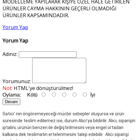
MODELLEME YAPILARAK KİŞİYE ÖZEL HALE GETİRİLEN
ÜRÜNLER CAYMA HAKKININ GEÇERLİ OLMADIĞI
ÜRÜNLER KAPSAMINDADIR.
Yorum Yap
Yorum Yap
Adınız:
Yorumunuz:
Not:
HTML'ye dönüştürülmez!
Oylama:
Kötü
İyi
Devam
Satıcı’ nın öngöremeyeceği mücbir sebepler oluşursa ve ürün
süresinde teslim edilemez ise, durum Alıcı’ya bildirilir.
Alıcı, siparişin
iptalini, ürünün benzeri ile değiştirilmesini veya engel ortadan
kalkana dek teslimatın ertelenmesini talep edebilir.
Alıcı siparişi