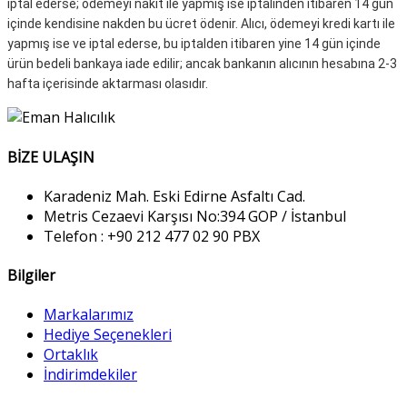
iptal ederse; ödemeyi nakit ile yapmış ise iptalinden itibaren 14 gün
içinde kendisine nakden bu ücret ödenir.
Alıcı, ödemeyi kredi kartı ile
yapmış ise ve iptal ederse, bu iptalden itibaren yine 14 gün içinde
ürün bedeli bankaya iade edilir;
ancak bankanın alıcının hesabına 2-3
hafta içerisinde aktarması olasıdır.
BİZE ULAŞIN
Karadeniz Mah. Eski Edirne Asfaltı Cad.
Metris Cezaevi Karşısı No:394 GOP / İstanbul
Telefon :
+90 212 477 02 90
PBX
Bilgiler
Markalarımız
Hediye Seçenekleri
Ortaklık
İndirimdekiler