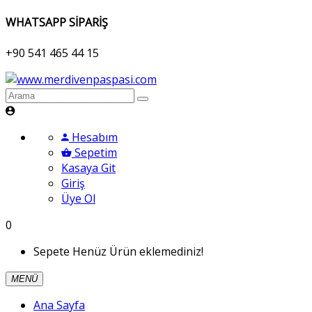
WHATSAPP SİPARİŞ
+90 541 465 44 15
Hesabım
Sepetim
Kasaya Git
Giriş
Üye Ol
0
Sepete Henüz Ürün eklemediniz!
MENÜ
Ana Sayfa