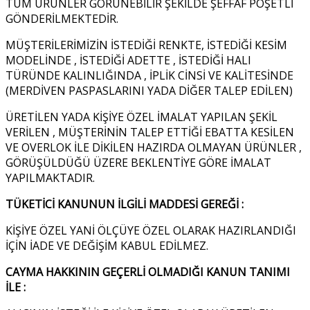
TÜM ÜRÜNLER GÖRÜNEBİLİR ŞEKİLDE ŞEFFAF POŞETLİ
GÖNDERİLMEKTEDİR.
MÜŞTERİLERİMİZİN İSTEDİĞİ RENKTE, İSTEDİĞİ KESİM
MODELİNDE , İSTEDİĞİ ADETTE , İSTEDİĞİ HALI
TÜRÜNDE KALINLIĞINDA , İPLİK CİNSİ VE KALİTESİNDE
(MERDİVEN PASPASLARINI YADA DİĞER TALEP EDİLEN)
ÜRETİLEN YADA KİŞİYE ÖZEL İMALAT YAPILAN ŞEKİL
VERİLEN , MÜŞTERİNİN TALEP ETTİĞİ EBATTA KESİLEN
VE OVERLOK İLE DİKİLEN HAZIRDA OLMAYAN ÜRÜNLER ,
GÖRÜŞÜLDÜĞÜ ÜZERE BEKLENTİYE GÖRE İMALAT
YAPILMAKTADIR.
TÜKETİCİ KANUNUN İLGİLİ MADDESİ GEREĞİ :
KİŞİYE ÖZEL YANİ ÖLÇÜYE ÖZEL OLARAK HAZIRLANDIĞI
İÇİN İADE VE DEĞİŞİM KABUL EDİLMEZ.
CAYMA HAKKININ GEÇERLİ OLMADIĞI KANUN TANIMI
İLE :