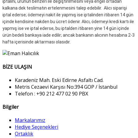
iptalini, ürünün benzeri ile değiştirilmesini veya engel ortadan
kalkana dek teslimatın ertelenmesini talep edebilir.
Alıcı siparişi
iptal ederse; ödemeyi nakit ile yapmış ise iptalinden itibaren 14 gün
içinde kendisine nakden bu ücret ödenir.
Alıcı, ödemeyi kredi kartı ile
yapmış ise ve iptal ederse, bu iptalden itibaren yine 14 gün içinde
ürün bedeli bankaya iade edilir;
ancak bankanın alıcının hesabına 2-3
hafta içerisinde aktarması olasıdır.
BİZE ULAŞIN
Karadeniz Mah. Eski Edirne Asfaltı Cad.
Metris Cezaevi Karşısı No:394 GOP / İstanbul
Telefon :
+90 212 477 02 90
PBX
Bilgiler
Markalarımız
Hediye Seçenekleri
Ortaklık