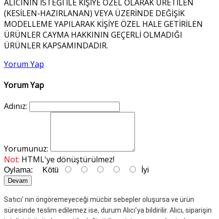
ALICININ İSTEĞİ İLE KİŞİYE ÖZEL OLARAK ÜRETİLEN
(KESİLEN-HAZIRLANAN) VEYA ÜZERİNDE DEĞİŞİK
MODELLEME YAPILARAK KİŞİYE ÖZEL HALE GETİRİLEN
ÜRÜNLER CAYMA HAKKININ GEÇERLİ OLMADIĞI
ÜRÜNLER KAPSAMINDADIR.
Yorum Yap
Yorum Yap
Adınız:
Yorumunuz:
Not:
HTML'ye dönüştürülmez!
Oylama:
Kötü
İyi
Devam
Satıcı’ nın öngöremeyeceği mücbir sebepler oluşursa ve ürün
süresinde teslim edilemez ise, durum Alıcı’ya bildirilir.
Alıcı, siparişin