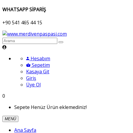
WHATSAPP SİPARİŞ
+90 541 465 44 15
Hesabım
Sepetim
Kasaya Git
Giriş
Üye Ol
0
Sepete Henüz Ürün eklemediniz!
MENÜ
Ana Sayfa